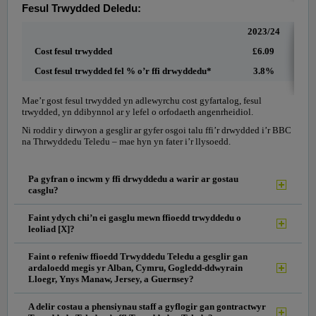
Fesul Trwydded Deledu:
2023/24
Cost fesul trwydded
£6.09
Cost fesul trwydded fel % o’r ffi drwyddedu*
3.8%
Mae’r gost fesul trwydded yn adlewyrchu cost gyfartalog, fesul
trwydded, yn ddibynnol ar y lefel o orfodaeth angenrheidiol.
Ni roddir y dirwyon a gesglir ar gyfer osgoi talu ffi’r drwydded i’r BBC
na Thrwyddedu Teledu – mae hyn yn fater i’r llysoedd.
Pa gyfran o incwm y ffi drwyddedu a warir ar gostau
casglu?
Faint ydych chi’n ei gasglu mewn ffioedd trwyddedu o
leoliad [X]?
Faint o refeniw ffioedd Trwyddedu Teledu a gesglir gan
ardaloedd megis yr Alban, Cymru, Gogledd-ddwyrain
Lloegr, Ynys Manaw, Jersey, a Guernsey?
A delir costau a phensiynau staff a gyflogir gan gontractwyr