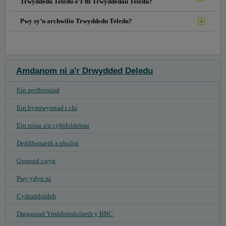
Trwyddedu Teledu o’r ffi Trwyddedau Teledu?
Pwy sy’n archwilio Trwyddedu Teledu?
Amdanom ni a'r Drwydded Deledu
Ein perfformiad
Ein hymrwymiad i chi
Ein rolau a'n cyfrifoldebau
Deddfwriaeth a pholisi
Gwneud cwyn
Pwy ydyn ni
Cydraddoldeb
Datganiad Ymddiriedolaeth y BBC